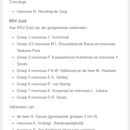
Conciërge:
mevrouw N. Hoveling-de Jong
RSV Zuid
Aan RSV-Zuid zijn als groepsleraar verbonden:
Groep 1 mevrouw J. Schimmel
Groep 1/2 mevrouw M.I. Dusseldorp-de Barse en mevrouw
Teekens-Punt
Groep 3 mevrouw P. Kouwenhoven-Karreman en mevrouw Y.
Sloots
Groep 4 mevrouw F.A.W. Vellekoop en de heer M. Haafwee
Groep 5 mevrouw E.A. Verheij
Groep 6 mevrouw R. van Nierop
Groep 7 mevrouw E. Korporaal en mevrouw L. Juliana
Groep 8 mevrouw D.R. Sloots
Vakleraren zijn:
de heer H. Zaouia (gymnastiek groepen 3 t/m 8)
mevrouw A. Vrolings (handvaardigheid)
mevrouw E. den Ambtman (dansante vorming)