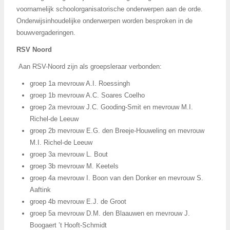
voornamelijk schoolorganisatorische onderwerpen aan de orde.
Onderwijsinhoudelijke onderwerpen worden besproken in de
bouwvergaderingen.
RSV Noord
Aan RSV-Noord zijn als groepsleraar verbonden:
groep 1a mevrouw A.I. Roessingh
groep 1b mevrouw A.C. Soares Coelho
groep 2a mevrouw J.C. Gooding-Smit en mevrouw M.I.
Richel-de Leeuw
groep 2b mevrouw E.G. den Breeje-Houweling en mevrouw
M.I. Richel-de Leeuw
groep 3a mevrouw L. Bout
groep 3b mevrouw M. Keetels
groep 4a mevrouw I. Boon van den Donker en mevrouw S.
Aaftink
groep 4b mevrouw E.J. de Groot
groep 5a mevrouw D.M. den Blaauwen en mevrouw J.
Boogaert ’t Hooft-Schmidt