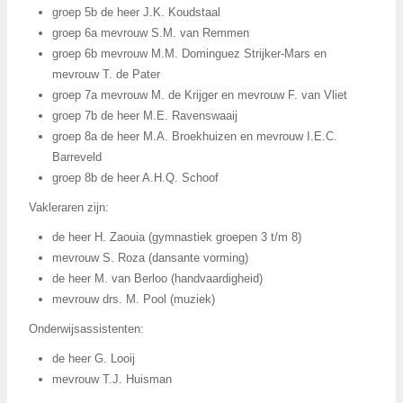
groep 5b de heer J.K. Koudstaal
groep 6a mevrouw S.M. van Remmen
groep 6b mevrouw M.M. Dominguez Strijker-Mars en
mevrouw T. de Pater
groep 7a mevrouw M. de Krijger en mevrouw F. van Vliet
groep 7b de heer M.E. Ravenswaaij
groep 8a de heer M.A. Broekhuizen en mevrouw I.E.C.
Barreveld
groep 8b de heer A.H.Q. Schoof
Vakleraren zijn:
de heer H. Zaouia (gymnastiek groepen 3 t/m 8)
mevrouw S. Roza (dansante vorming)
de heer M. van Berloo (handvaardigheid)
mevrouw drs. M. Pool (muziek)
Onderwijsassistenten:
de heer G. Looij
mevrouw T.J. Huisman