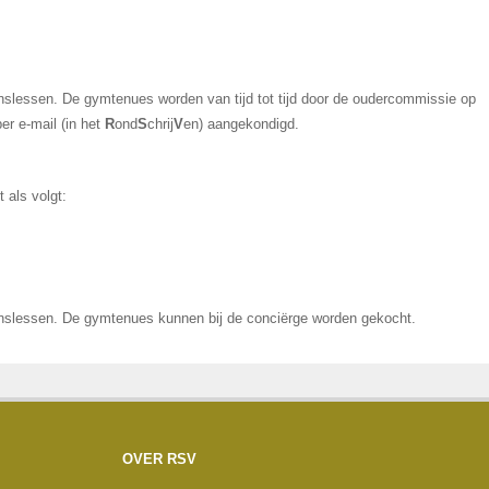
nslessen. De gymtenues worden van tijd tot tijd door de oudercommissie op
er e-mail (in het
R
ond
S
chrij
V
en) aangekondigd.
 als volgt:
anslessen. De gymtenues kunnen bij de conciërge worden gekocht.
OVER RSV