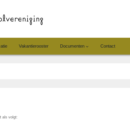
atie
Vakantierooster
Documenten
Contact
 als volgt: