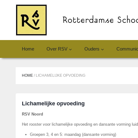
Doorgaan
naar
inhoud
Home
Over RSV
Ouders
Communic
HOME
/
LICHAMELIJKE OPVOEDING
Lichamelijke opvoeding
RSV Noord
Het rooster voor lichamelijke opvoeding en dansante vorming luidt
Groepen 3, 4 en 5: maandag (dansante vorming)